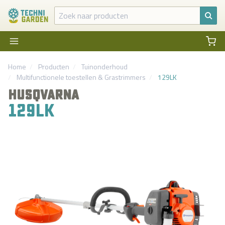
Home
Producten
Tuinonderhoud
Multifunctionele toestellen
&
Grastrimmers
129LK
HUSQVARNA
129LK