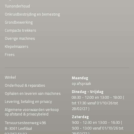
Tuinonderhoud
Onkruidbestrijding en bemesting
Grondbewerking
Compacte trekkers
Overige machines
Klepelmaaiers
Frees
Winkel
Maandag
op afspraak
Onderhoud & reparaties
Dinsdag - Vrijdag
Ophalen en leveren van machines
08:30 - 12:00 en 13:00 - 18:00 (
Levering, betaling en privacy
tot 17:30 vanaf 01/10/26 tot
28/02/27 )
Algemene voorwaarden verkoop
op afstand & privacybeleid
Zaterdag
9:00 - 12:30 en 13:00 - 16:30 (
Tervuursesteenweg 496
9:00 - 13:00 vanaf 01/10/26 tot
B-3061 Leefdaal
28/02/27 )
02/767 51 03