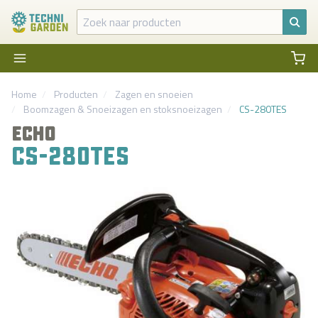
Home
Producten
Zagen en snoeien
Boomzagen
&
Snoeizagen en stoksnoeizagen
CS-280TES
ECHO
CS-280TES