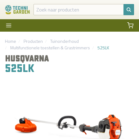
Home
Producten
Tuinonderhoud
Multifunctionele toestellen
&
Grastrimmers
525LK
HUSQVARNA
525LK