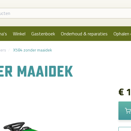
na's
Winkel
Gastenboek
Onderhoud & reparaties
Ophalen 
iers
X584 zonder maaidek
ER MAAIDEK
€ 