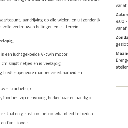
vanaf
Zater
aartepunt, aandrijving op alle wielen, en uitzonderlijk
9:00 -
 volle vertrouwen hellingen en elk terrein.
vanaf
Zond
lzijdig.
geslo
Maand
is een luchtgekoelde V-twin motor
Breng
m snijdt netjes en is veelzijdig
atelie
ng biedt superieure manoeuvreerbaarheid en
over tractiehulp
yfuncties zijn eenvoudig herkenbaar en handig in
aar staal en gelast om betrouwbaarheid te bieden
 en functioneel