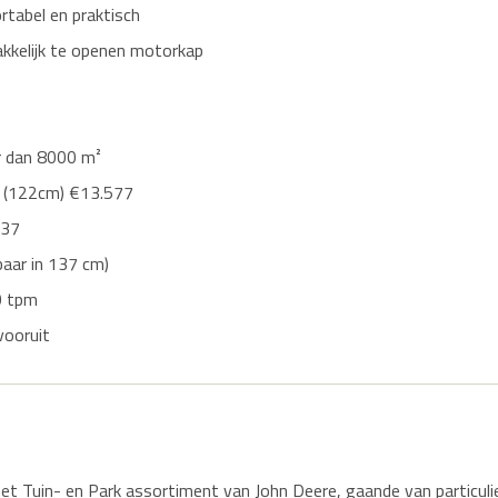
tabel en praktisch
kkelijk te openen motorkap
r dan 8000 m²
 (122cm) €13.577
837
aar in 137 cm)
0 tpm
vooruit
het Tuin- en Park assortiment van John Deere, gaande van particul