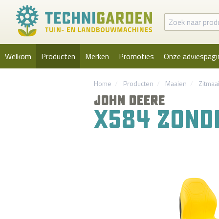
Welkom
Producten
Merken
Promoties
Onze adviespagi
Home
Producten
Maaien
Zitmaa
JOHN DEERE
X584 ZOND