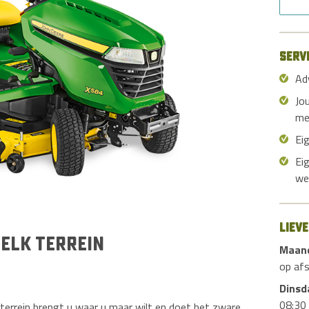
Serv
Ad
Jo
me
Ei
Ei
we
Liev
 elk terrein
Maan
op af
Dinsd
08:30 
terrein brengt u waar u maar wilt en doet het zware