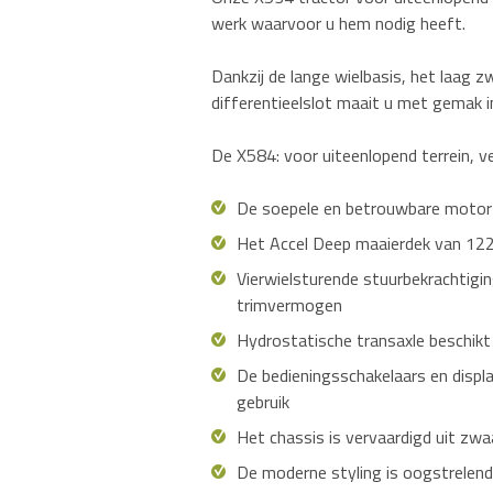
werk waarvoor u hem nodig heeft.
Dankzij de lange wielbasis, het laag zw
differentieelslot maait u met gemak in
De X584: voor uiteenlopend terrein, vee
De soepele en betrouwbare motor 
Het Accel Deep maaierdek van 122 c
Vierwielsturende stuurbekrachtigi
trimvermogen
Hydrostatische transaxle beschikt 
De bedieningsschakelaars en displa
gebruik
Het chassis is vervaardigd uit zw
De moderne styling is oogstrelend