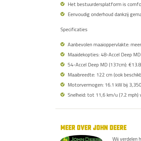
Het bestuurdersplatform is comfor
Eenvoudig onderhoud dankzij gema
Specificaties
Aanbevolen maaioppervlakte: mee
Maaidekopties: 48-Accel Deep MD
54-Accel Deep MD (137cm): €13.
Maaibreedte: 122 cm (ook beschikb
Motorvermogen: 16.1 kW bij 3,35
Snelheid: tot 11,6 km/u (7.2 mph) 
MEER OVER JOHN DEERE
Wij verdelen 