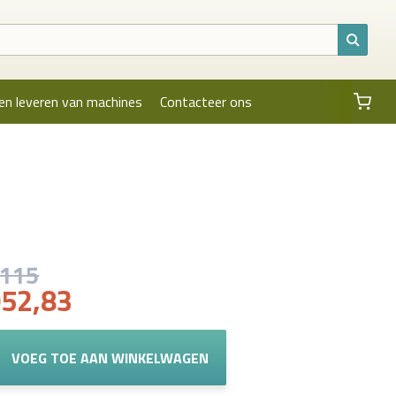
en leveren van machines
Contacteer ons
.115
952,83
VOEG TOE AAN WINKELWAGEN