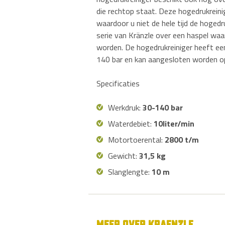
die rechtop staat. Deze hogedrukrein
waardoor u niet de hele tijd de hoged
serie van Kränzle over een haspel waa
worden. De hogedrukreiniger heeft een
140 bar en kan aangesloten worden op 
Specificaties
Werkdruk:
30-140 bar
Waterdebiet:
10liter/min
Motortoerental:
2800 t/m
Gewicht:
31,5 kg
Slanglengte:
10 m
MEER OVER KRAENZLE