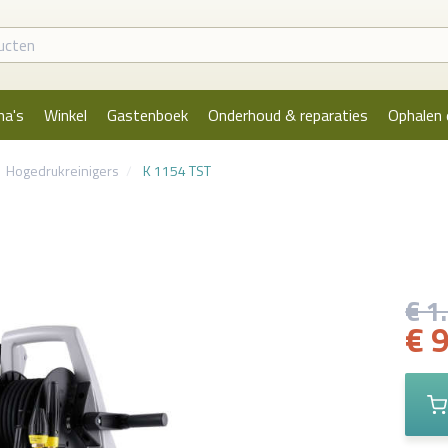
na's
Winkel
Gastenboek
Onderhoud & reparaties
Ophalen 
Hogedrukreinigers
K 1154 TST
€ 1
€ 