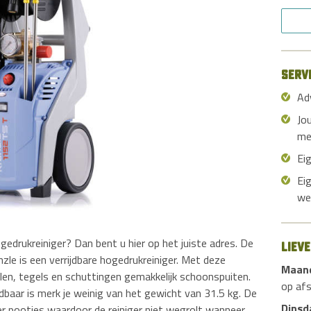
Serv
Ad
Jo
me
Ei
Ei
we
gedrukreiniger? Dan bent u hier op het juiste adres. De
Liev
le is een verrijdbare hogedrukreiniger. Met deze
Maan
len, tegels en schuttingen gemakkelijk schoonspuiten.
op af
baar is merk je weinig van het gewicht van 31.5 kg. De
Dinsd
er pootjes waardoor de reiniger niet wegrolt wanneer