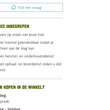
Stel een vraag
ice inbegrepen
vies op maat van jouw tuin
uw toestel gebruiksklaar zodat je
teen aan de slag kan
gen herstel- en onderhoudsdienst
gen ophaal- en leverdienst indien u dat
nst
er kopen in de winkel?
dag
spraak
ag - Vrijdag