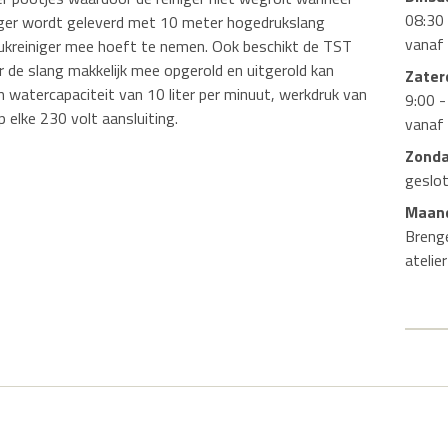
08:30 
iger wordt geleverd met 10 meter hogedrukslang
vanaf
rukreiniger mee hoeft te nemen. Ook beschikt de TST
r de slang makkelijk mee opgerold en uitgerold kan
Zater
 watercapaciteit van 10 liter per minuut, werkdruk van
9:00 -
elke 230 volt aansluiting.
vanaf
Zond
geslo
Maand
Breng
atelie