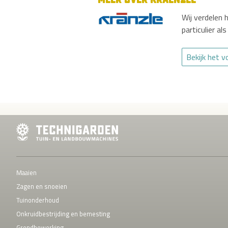
Wij verdelen
particulier al
Bekijk het 
Maaien
Zagen en snoeien
Tuinonderhoud
Onkruidbestrijding en bemesting
Grondbewerking