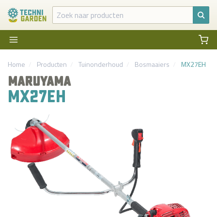
Home
Producten
Tuinonderhoud
Bosmaaiers
MX27EH
MARUYAMA
MX27EH