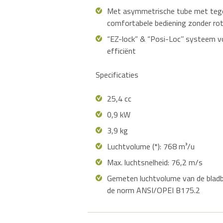
Met asymmetrische tube met tegen
comfortabele bediening zonder ro
“EZ-lock” & “Posi-Loc’’ systeem 
efficiënt
Specificaties
25,4 cc
0,9 kW
3,9 kg
Luchtvolume (*): 768 m³/u
Max. luchtsnelheid: 76,2 m/s
Gemeten luchtvolume van de bladb
de norm ANSI/OPEI B175.2