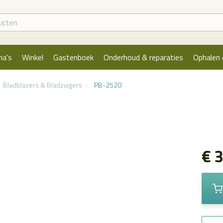
na's
Winkel
Gastenboek
Onderhoud & reparaties
Ophalen 
Bladblazers & Bladzuigers
PB-2520
€ 