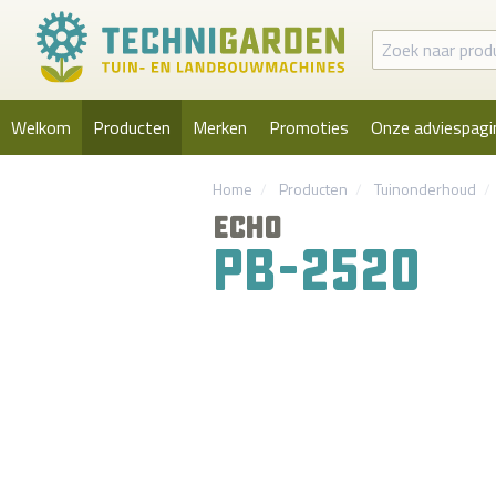
Welkom
Producten
Merken
Promoties
Onze adviespagi
Home
Producten
Tuinonderhoud
ECHO
PB-2520