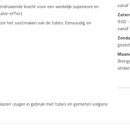
vanaf
draaiende kracht voor een werkelijk superieure en
tatie-effect
Zater
9:00 -
voor het vastmaken van de tubes. Eenvoudig en
vanaf
Zond
geslo
Maand
Breng
atelie
lazer/-zuiger in gebruik met tubes en gemeten volgens