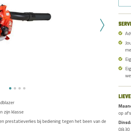
Serv
Ad
Jo
me
Ei
Ei
we
Liev
adblazer
Maan
n zijn klasse
op af
en prestatieverlies bij bediening tegen het been van de
Dinsd
08:30 