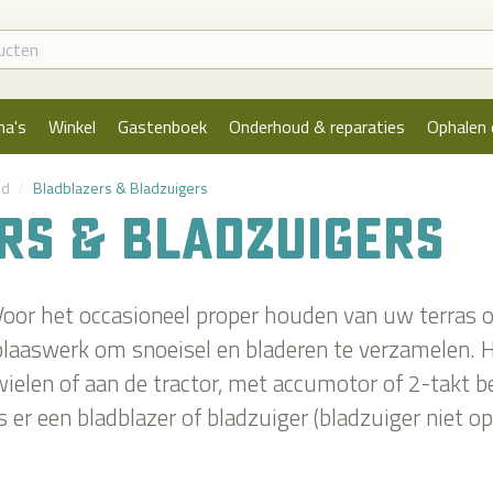
na's
Winkel
Gastenboek
Onderhoud & reparaties
Ophalen 
ud
Bladblazers & Bladzuigers
RS & BLADZUIGERS
Voor het occasioneel proper houden van uw terras o
blaaswerk om snoeisel en bladeren te verzamelen. 
wielen of aan de tractor, met accumotor of 2-takt b
is er een bladblazer of bladzuiger (bladzuiger niet op