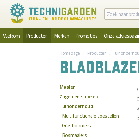
Welkom
Producten
Merken
Promoties
Onze adviespagi
Homepage
Producten
Tuinonderho
BLADBLAZE
Maaien
Zagen en snoeien
Tuinonderhoud
Multifunctionele toestellen
Grastrimmers
Bosmaaiers