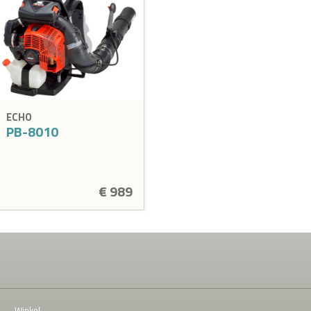
ECHO
PB-8010
€ 989
Winkel