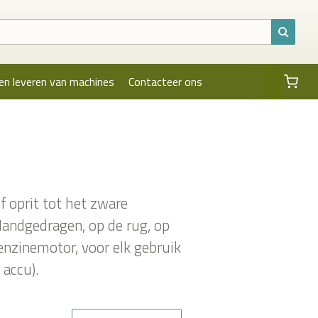
en leveren van machines
Contacteer ons
f oprit tot het zware
Handgedragen, op de rug, op
enzinemotor, voor elk gebruik
 accu).