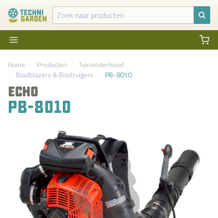
Home
Producten
Tuinonderhoud
Bladblazers & Bladzuigers
PB-8010
ECHO
PB-8010