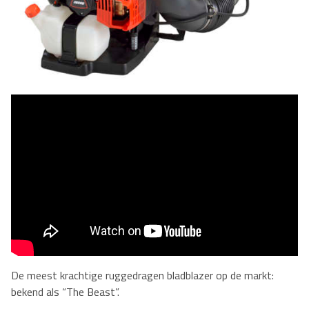
De meest krachtige ruggedragen bladblazer op de markt:
bekend als “The Beast”.