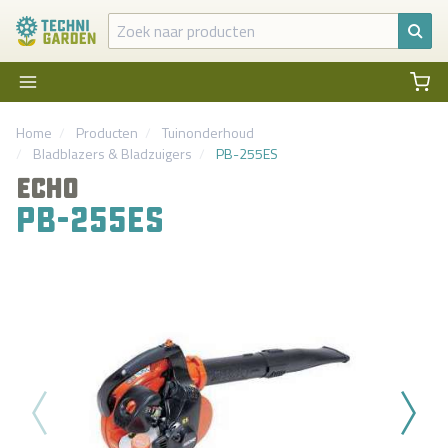
Home
Producten
Tuinonderhoud
Bladblazers & Bladzuigers
PB-255ES
ECHO
PB-255ES